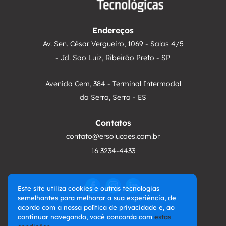
Endereços
Av. Sen. César Vergueiro, 1069 - Salas 4/5
- Jd. Sao Luiz, Ribeirão Preto - SP
Avenida Cem, 384 - Terminal Intermodal
da Serra, Serra - ES
Contatos
contato@ersolucoes.com.br
16 3234-4433
Este site utiliza cookies e outras tecnologias
semelhantes para melhorar a sua experiência, de
acordo com a nossa polí­tica de privacidade e, ao
continuar navegando, você concorda com
estas